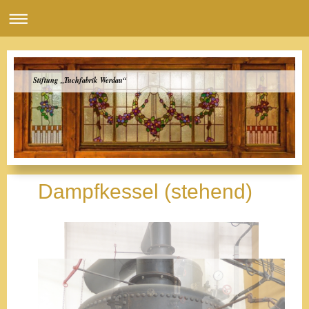
Stiftung „Tuchfabrik Werdau“
Dampfkessel (stehend)