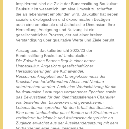
Inspirierend sind die Ziele der Bundesstiftung Baukultur:
Baukultur ist wesentlich, um eine Umwelt zu schaffen,
die als lebenswert empfunden wird. Baukultur hat neben
sozialen, ökologischen und ökonomischen Bezügen
auch eine emotionale und ästhetische Dimension. Ihre
Herstellung, Aneignung und Nutzung ist ein
gesellschaftlicher Prozess, der auf einer breiten
Verständigung über qualitative Werte und Ziele beruht.
Auszug aus: Baukulturbericht 2022/23 der
Bundesstiftung Baukultur/ Umbaukultur
Die Zukunft des Bauens liegt in einer neuen
Umbaukultur. Angesichts gesellschaftlicher
Herausforderungen wie Klimawandel,
Ressourcenknappheit und Energiekrise muss der
Kreislauf von fortwährendem Abriss und Neubau
unterbrochen werden. Auch eine Wertschätzung für die
baukulturellen Leistungen vergangener Epochen sowie
das Bewusstsein für den identitätsstiftenden Charakter
von bestehenden Bauwerken und gewachsenen
Lebensräumen sprechen für den Erhalt des Bestands.
Eine neue Umbaukultur passt Bauten und Strukturen an
veränderte funktionale und ästhetische Ansprüche an.
Zugleich erwächst aus der Auseinandersetzung mit dem
Vorhandenen eine neue, zeitgemäße