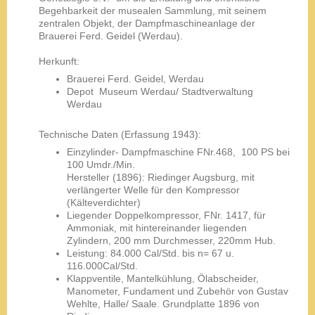
Begehbarkeit der musealen Sammlung, mit seinem
zentralen Objekt, der Dampfmaschineanlage der
Brauerei Ferd. Geidel (Werdau).
Herkunft:
Brauerei Ferd. Geidel, Werdau
Depot Museum Werdau/ Stadtverwaltung
Werdau
Technische Daten (Erfassung 1943):
Einzylinder- Dampfmaschine FNr.468, 100 PS bei
100 Umdr./Min.
Hersteller (1896): Riedinger Augsburg, mit
verlängerter Welle für den Kompressor
(Kälteverdichter)
Liegender Doppelkompressor, FNr. 1417, für
Ammoniak, mit hintereinander liegenden
Zylindern, 200 mm Durchmesser, 220mm Hub.
Leistung: 84.000 Cal/Std. bis n= 67 u.
116.000Cal/Std.
Klappventile, Mantelkühlung, Ölabscheider,
Manometer, Fundament und Zubehör von Gustav
Wehlte, Halle/ Saale. Grundplatte 1896 von