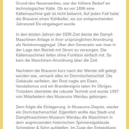
Grund des Neuerwerbes, war der höhere Bedarf an
technologischer Kälte. Ob es vor 1896 eine
Kältemaschine gab ist nicht bekannt. Auf jeden Fall hatte
die Brauerei einen Kühlkeller, wo zur entsprechenden
Jahreszeit Eis eingelagert wurde.
In den letzten Jahren der DDR-Zeit diente die Dampf-
Maschinen-Anlage in ihrer ursprünglichen Anordnung
als Notstromaggregat. Über den Generator war man in
der Lage den Betrieb mit Strom zu versorgen. Die
Kältemaschinen liefen ohne Funktion einfach mit. So
kam die Maschinen-Anordnung über die Zeit.
Nachdem die Brauerei kurz nach der Wende still gelegt
worden war, versank alles im Dornröschenschlaf. Die
Gebäude verfielen, der Rost nagte am Eisen.
Vandalismus und ein Brandereignis taten ihr Übriges.
Trotzdem überlebte die robuste Technik und wurde 1997
von Mitarbeitern des Museums Werdau geborgen.
Dem folgte die Einlagerung in Museums-Depots, wieder
ein Dornröschenschlaf. Eigentlich wollte das Stadt-und
Dampfmaschinen-Museum Werdau die Maschinen in
dem angrenzenden historischen Spinnereigebäude
Schmelzer & Sohn aufstellen. Im Zuge der Entwicklung